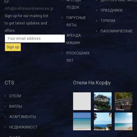
АРЕНДА
ДОСТОПРИМЕЧАТЕЛ
ЛОДОК
info@corfutouristservices.gr
ПРАЗДНИКИ
Sign up for our mailing list
ПАРУСНЫЕ
ТУРИЗМ
to get latest updates and
ЯХТЫ
offers.
ПАЛОМНИЧЕСКИЕ
АРЕНДА
МАШИН
РОСКОШНИХ
ЯХТ
CTS
Отели На Корфу
ОТЕЛИ
ВИЛЛЫ
АПАРТАМЕНТЫ
НЕДВИЖИМОСТ