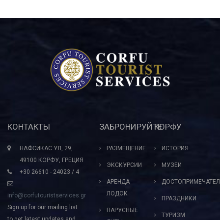
КОНТАКТЫ
ЗАБРОНИРУЙТЕ
КОРФУ
НАФСИКАС УЛ, 29,
РАЗМЕЩЕНИЕ
ИСТОРИЯ
49100 КОРФУ, ГРЕЦИЯ
ЭКСКУРСИИ
МУЗЕИ
+30 26610 - 24023 / 4
АРЕНДА
ДОСТОПРИМЕЧАТЕЛ
ЛОДОК
info@corfutouristservices.gr
ПРАЗДНИКИ
Sign up for our mailing list
ПАРУСНЫЕ
ТУРИЗМ
to get latest updates and