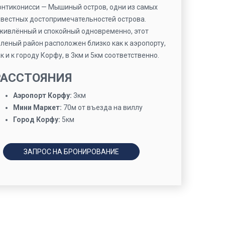
онтиконисси — Мышиный остров, одни из самых
звестных достопримечательностей острова.
живлённый и спокойный одновременно, этот
еленый район расположен близко как к аэропорту,
к и к городу Корфу, в 3км и 5км соответственно.
РАССТОЯНИЯ
Аэропорт Корфу:
3км
Мини Маркет:
70м от въезда на виллу
Город Корфу:
5км
ЗАПРОС НА БРОНИРОВАНИЕ