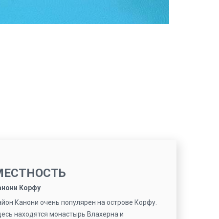
МЕСТНОСТЬ
анони Корфу
айон Канони очень популярен на острове Корфу.
десь находятся монастырь Влахерна и