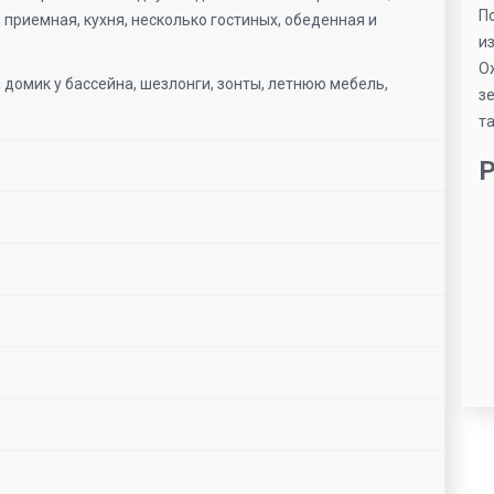
П
 приемная, кухня, несколько гостиных, обеденная и
и
О
 домик у бассейна, шезлонги, зонты, летнюю мебель,
з
та