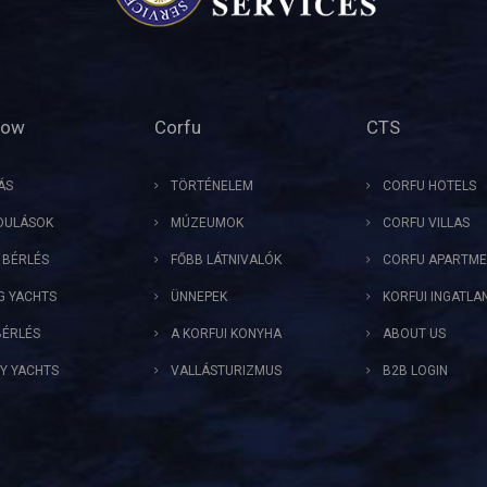
Now
Corfu
CTS
ÁS
TÖRTÉNELEM
CORFU HOTELS
DULÁSOK
MÚZEUMOK
CORFU VILLAS
 BÉRLÉS
FŐBB LÁTNIVALÓK
CORFU APARTME
NG YACHTS
ÜNNEPEK
KORFUI INGATLA
ÉRLÉS
A KORFUI KONYHA
ABOUT US
Y YACHTS
VALLÁSTURIZMUS
B2B LOGIN