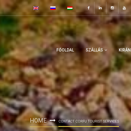
FŐOLDAL
SZÁLLÁS
KIRÁ
HOME
CONTACT CORFU TOURIST SERVICES