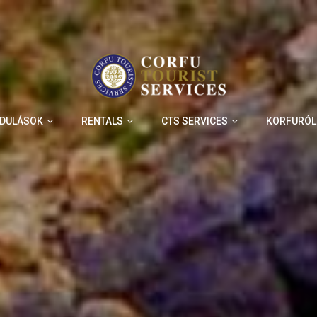
NDULÁSOK
RENTALS
CTS SERVICES
KORFURÓL