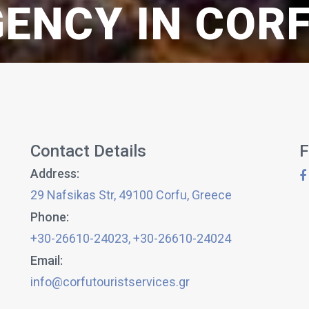
ENCY IN COR
Contact Details
F
Address:
29 Nafsikas Str, 49100 Corfu, Greece
Phone:
+30-26610-24023
,
+30-26610-24024
Email:
info@corfutouristservices.gr