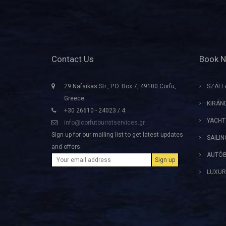
Contact Us
Book 
29 Nafsikas Str., P.O. Box 7, 49100 Corfu,
SZÁLL
Greece
KIRÁN
+30 26610 - 24023 / 4
YACHT
info@corfutouristservices.gr
Sign up for our mailing list to get latest updates
SAILI
and offers.
AUTÓB
LUXUR