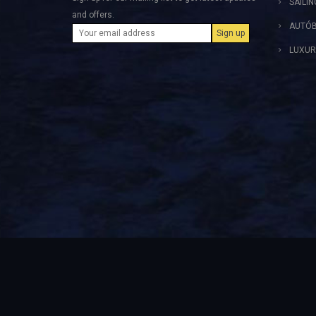
SAILI
and offers.
AUTÓB
LUXUR