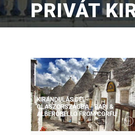
PRIVÁT K
KIRÁNDULÁS DÉL-
OLASZORSZÁGBA - BARI &
ALBEROBELLO FROM CORFU