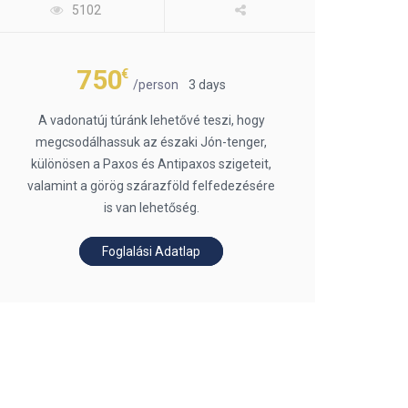
5102
750
€
/person
3 days
A vadonatúj túránk lehetővé teszi, hogy
megcsodálhassuk az északi Jón-tenger,
különösen a Paxos és Antipaxos szigeteit,
valamint a görög szárazföld felfedezésére
is van lehetőség.
Foglalási Adatlap