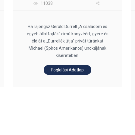
11038
Ha rajongsz Gerald Durrell „A családom és
egyéb állatfajták” című könyvéért, gyere és
éld át a „Durrellék útja” privát túránkat
Michael (Spiros Amerikanos) unokájának
kíséretében.
Foglalási Adatlap