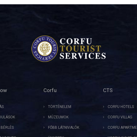
Now
Corfu
CTS
ÁS
TÖRTÉNELEM
CORFU HOTELS
DULÁSOK
MÚZEUMOK
CORFU VILLAS
 BÉRLÉS
FŐBB LÁTNIVALÓK
CORFU APARTME