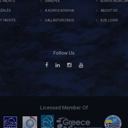
NG YACHTS
ÜNNEPEK
KORFUI INGATLA
ÉRLÉS
A KORFUI KONYHA
ABOUT US
Y YACHTS
VALLÁSTURIZMUS
B2B LOGIN
Follow Us
Licensed Member Of