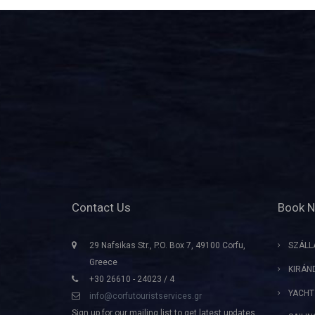
Contact Us
Book 
29 Nafsikas Str., P.O. Box 7, 49100 Corfu,
SZÁLL
Greece
KIRÁN
+30 26610 - 24023 / 4
YACHT
info@corfutouristservices.gr
Sign up for our mailing list to get latest updates