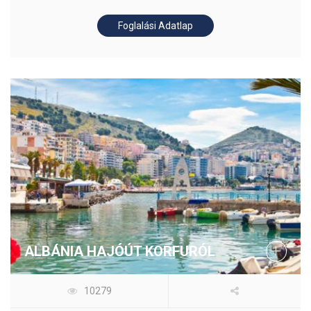
Foglalási Adatlap
ALBÁNIA HAJÓÚT KORFURÓL
10279