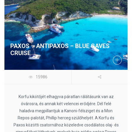
PAXOS – ANTIPAXOS – BLUE CAVES
CRUISE
15986
Korfu kikötőjét elhagyva páratlan rálátásunk van az
óvárosra, és annak két velencei erődjére. Dél felé
haladva megpillantjuk a Kanoni-félsziget és a Mon
Repos-palotát, Phillip herceg szülőhelyét. A Korfu és
Paxos közötti csatornához közeledve csodálatos olaj- és