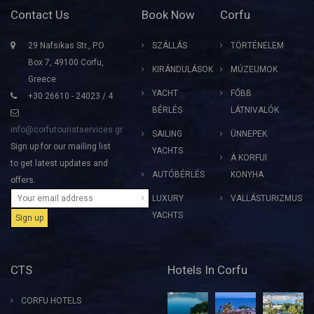
Contact Us
Book Now
Corfu
29 Nafsikas Str., P.O.
SZÁLLÁS
TÖRTÉNELEM
Box 7, 49100 Corfu,
KIRÁNDULÁSOK
MÚZEUMOK
Greece
YACHT
FŐBB
+30 26610 - 24023 / 4
BÉRLÉS
LÁTNIVALÓK
info@corfutouristservices.gr
SAILING
ÜNNEPEK
Sign up for our mailing list
YACHTS
A KORFUI
to get latest updates and
AUTÓBÉRLÉS
KONYHA
offers.
LUXURY
VALLÁSTURIZMUS
YACHTS
CTS
Hotels In Corfu
CORFU HOTELS