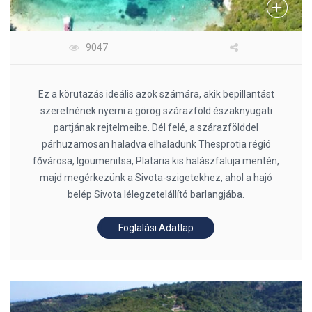
9047
Ez a körutazás ideális azok számára, akik bepillantást
szeretnének nyerni a görög szárazföld északnyugati
partjának rejtelmeibe. Dél felé, a szárazfölddel
párhuzamosan haladva elhaladunk Thesprotia régió
fővárosa, Igoumenitsa, Plataria kis halászfaluja mentén,
majd megérkezünk a Sivota-szigetekhez, ahol a hajó
belép Sivota lélegzetelállító barlangjába.
Foglalási Adatlap