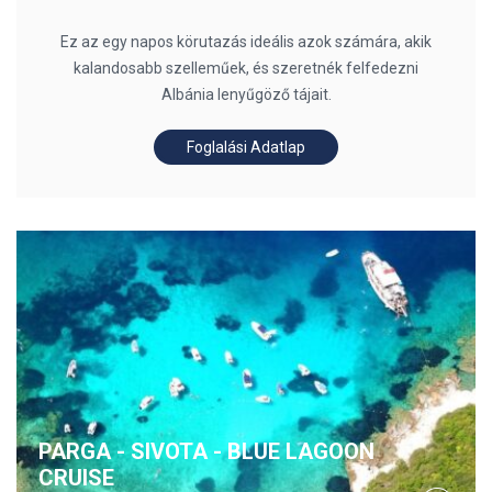
Ez az egy napos körutazás ideális azok számára, akik
kalandosabb szelleműek, és szeretnék felfedezni
Albánia lenyűgöző tájait.
Foglalási Adatlap
PARGA - SIVOTA - BLUE LAGOON
CRUISE