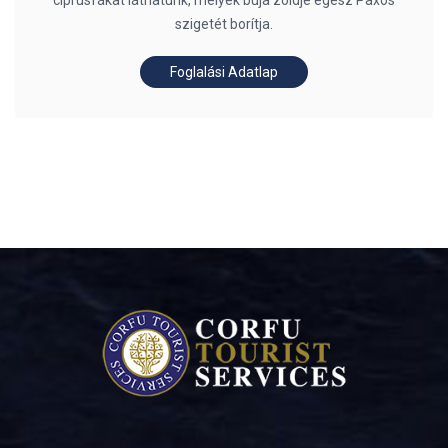
ciprusfákat láthatunk, melyek buja zöldje egész Paxos
szigetét borítja.
Foglalási Adatlap