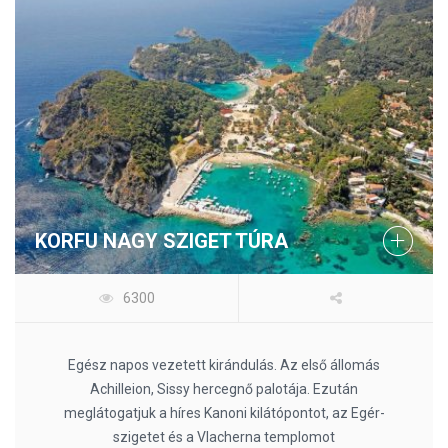
KORFU NAGY SZIGET TÚRA
6300
Egész napos vezetett kirándulás. Az első állomás
Achilleion, Sissy hercegnő palotája. Ezután
meglátogatjuk a híres Kanoni kilátópontot, az Egér-
szigetet és a Vlacherna templomot