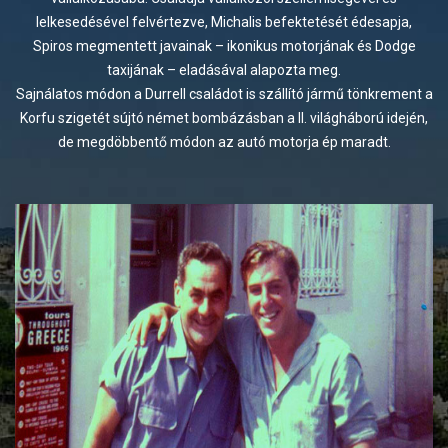
lelkesedésével felvértezve, Michalis befektetését édesapja,
Spiros megmentett javainak – ikonikus motorjának és Dodge
taxijának – eladásával alapozta meg.
Sajnálatos módon a Durrell családot is szállító jármű tönkrement a
Korfu szigetét sújtó német bombázásban a II. világháború idején,
de megdöbbentő módon az autó motorja ép maradt.