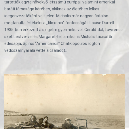
tartották egyre növekvő létszámú európai, valamint amerikai
baráti társasága körében, akiknek az életében lelkes
idegenvezetőként volt jelen. Michalis már nagyon fiatalon
megtanulta értékelni a „filoxenia” fontosságát. Louise Durrell
1935-ben érkezett a szigetre gyermekeivel, Gerald-dal, Lawrence-
szel, Leslive-vel és Margaret-tel, amikor is Michalis taxisofőr
édesapja, Spiros “Americanos” Chalikiopoulos rögtön
védőszárnyai alá vette a családot..