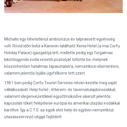
Michalis egy hihetetlenül ambiciózus és talpraesett egyéniség
volt. Rövid időn belül a Kanonin található Xenia Hotel (a mai Corfu
Holiday Palace) igazgatója lett, mellette pedig egy forgalmas
kikötőügynöki iroda vezetői pozícióját töltötte be, melynek
köszönhetően hatalmas tapasztalatra, nemzetközi elismerésre,
valamint jelentős lojális ügyfélkörre tett szert.
1961-ben pedig Corfu Tourist Services néven kezdte meg saját
vállalkozását. Helyi hotel-, étterem- és tavernatulajdonosokkal,
valamint idegenvezetőkkel együttműködve sikerült jelentős
kapcsolati tőkét felépítenie európai és amerikai utazási irodákkal
karöltve. Így a C.T.S. az egyik első helyi és egyben nemzetközi
utazásszervező céggé fejlődött.