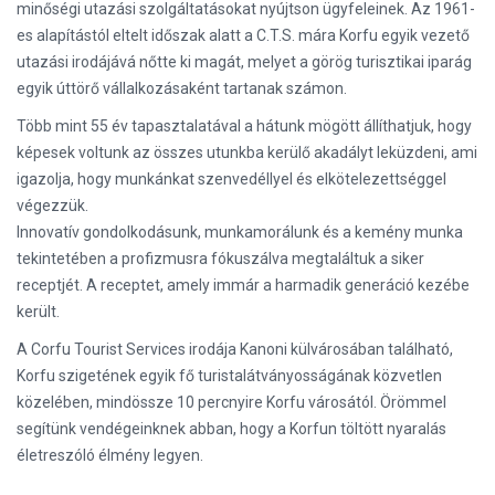
minőségi utazási szolgáltatásokat nyújtson ügyfeleinek. Az 1961-
es alapítástól eltelt időszak alatt a C.T.S. mára Korfu egyik vezető
utazási irodájává nőtte ki magát, melyet a görög turisztikai iparág
egyik úttörő vállalkozásaként tartanak számon.
Több mint 55 év tapasztalatával a hátunk mögött állíthatjuk, hogy
képesek voltunk az összes utunkba kerülő akadályt leküzdeni, ami
igazolja, hogy munkánkat szenvedéllyel és elkötelezettséggel
végezzük.
Innovatív gondolkodásunk, munkamorálunk és a kemény munka
tekintetében a profizmusra fókuszálva megtaláltuk a siker
receptjét. A receptet, amely immár a harmadik generáció kezébe
került.
A Corfu Tourist Services irodája Kanoni külvárosában található,
Korfu szigetének egyik fő turistalátványosságának közvetlen
közelében, mindössze 10 percnyire Korfu városától. Örömmel
segítünk vendégeinknek abban, hogy a Korfun töltött nyaralás
életreszóló élmény legyen.