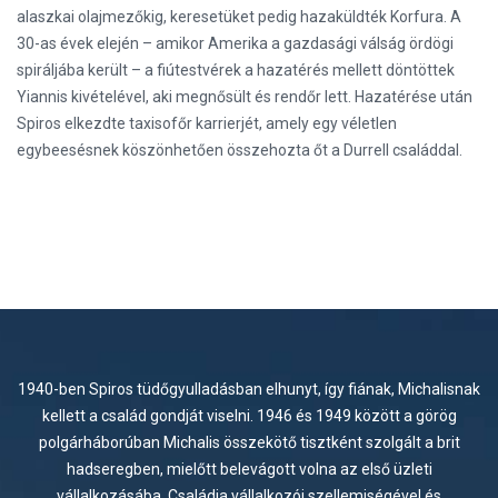
alaszkai olajmezőkig, keresetüket pedig hazaküldték Korfura. A
30-as évek elején – amikor Amerika a gazdasági válság ördögi
spiráljába került – a fiútestvérek a hazatérés mellett döntöttek
Yiannis kivételével, aki megnősült és rendőr lett. Hazatérése után
Spiros elkezdte taxisofőr karrierjét, amely egy véletlen
egybeesésnek köszönhetően összehozta őt a Durrell családdal.
1940-ben Spiros tüdőgyulladásban elhunyt, így fiának, Michalisnak
kellett a család gondját viselni. 1946 és 1949 között a görög
polgárháborúban Michalis összekötő tisztként szolgált a brit
hadseregben, mielőtt belevágott volna az első üzleti
vállalkozásába. Családja vállalkozói szellemiségével és