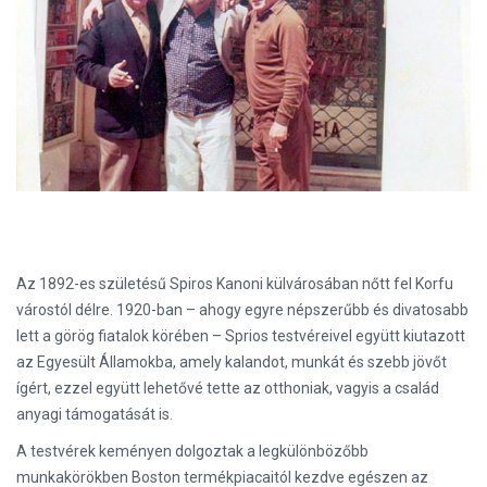
Az 1892-es születésű Spiros Kanoni külvárosában nőtt fel Korfu
várostól délre. 1920-ban – ahogy egyre népszerűbb és divatosabb
lett a görög fiatalok körében – Sprios testvéreivel együtt kiutazott
az Egyesült Államokba, amely kalandot, munkát és szebb jövőt
ígért, ezzel együtt lehetővé tette az otthoniak, vagyis a család
anyagi támogatását is.
A testvérek keményen dolgoztak a legkülönbözőbb
munkakörökben Boston termékpiacaitól kezdve egészen az