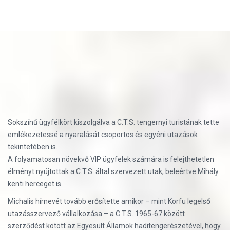
Sokszínű ügyfélkört kiszolgálva a C.T.S. tengernyi turistának tette
emlékezetessé a nyaralását csoportos és egyéni utazások
tekintetében is.
A folyamatosan növekvő VIP ügyfelek számára is felejthetetlen
élményt nyújtottak a C.T.S. által szervezett utak, beleértve Mihály
kenti herceget is.
Michalis hírnevét tovább erősítette amikor – mint Korfu legelső
utazásszervező vállalkozása – a C.T.S. 1965-67 között
szerződést kötött az Egyesült Államok haditengerészetével, hogy