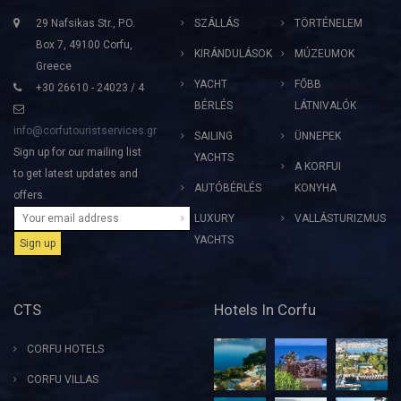
29 Nafsikas Str., P.O.
SZÁLLÁS
TÖRTÉNELEM
Box 7, 49100 Corfu,
KIRÁNDULÁSOK
MÚZEUMOK
Greece
YACHT
FŐBB
+30 26610 - 24023 / 4
BÉRLÉS
LÁTNIVALÓK
info@corfutouristservices.gr
SAILING
ÜNNEPEK
Sign up for our mailing list
YACHTS
A KORFUI
to get latest updates and
AUTÓBÉRLÉS
KONYHA
offers.
LUXURY
VALLÁSTURIZMUS
YACHTS
CTS
Hotels In Corfu
CORFU HOTELS
CORFU VILLAS