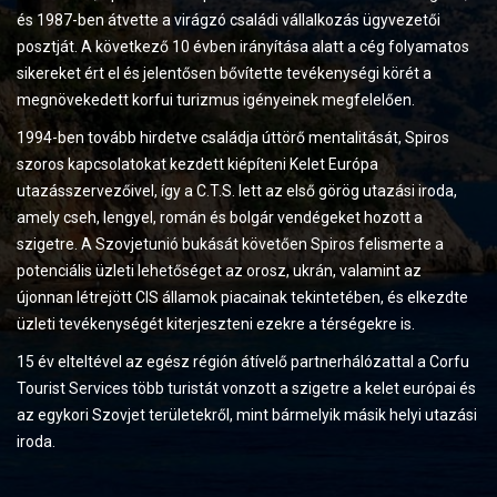
és 1987-ben átvette a virágzó családi vállalkozás ügyvezetői
posztját. A következő 10 évben irányítása alatt a cég folyamatos
sikereket ért el és jelentősen bővítette tevékenységi körét a
megnövekedett korfui turizmus igényeinek megfelelően.
1994-ben tovább hirdetve családja úttörő mentalitását, Spiros
szoros kapcsolatokat kezdett kiépíteni Kelet Európa
utazásszervezőivel, így a C.T.S. lett az első görög utazási iroda,
amely cseh, lengyel, román és bolgár vendégeket hozott a
szigetre. A Szovjetunió bukását követően Spiros felismerte a
potenciális üzleti lehetőséget az orosz, ukrán, valamint az
újonnan létrejött CIS államok piacainak tekintetében, és elkezdte
üzleti tevékenységét kiterjeszteni ezekre a térségekre is.
15 év elteltével az egész régión átívelő partnerhálózattal a Corfu
Tourist Services több turistát vonzott a szigetre a kelet európai és
az egykori Szovjet területekről, mint bármelyik másik helyi utazási
iroda.