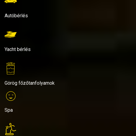
Autóbérlés
Yacht bérlés
Görög főzőtanfolyamok
Spa