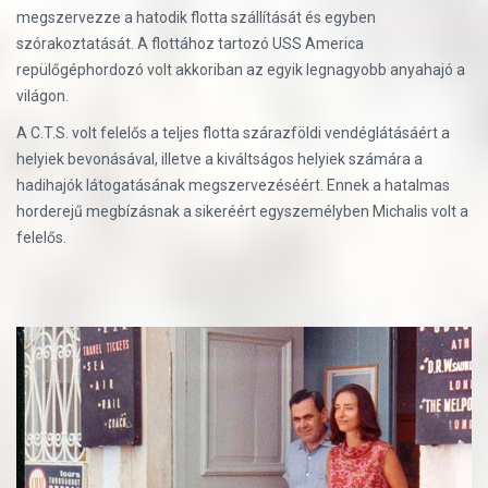
megszervezze a hatodik flotta szállítását és egyben
szórakoztatását. A flottához tartozó USS America
repülőgéphordozó volt akkoriban az egyik legnagyobb anyahajó a
világon.
A C.T.S. volt felelős a teljes flotta szárazföldi vendéglátásáért a
helyiek bevonásával, illetve a kiváltságos helyiek számára a
hadihajók látogatásának megszervezéséért. Ennek a hatalmas
horderejű megbízásnak a sikeréért egyszemélyben Michalis volt a
felelős.