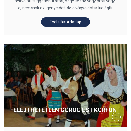
nyitva áll, függetlenül attól, hogy kezdő vagy profi vagy-
e, nemcsak az igényeidet, de a vágyaidat is kielégíti.
Foglalási Adatlap
FELEJTHETETLEN GÖRÖG EST KORFUN