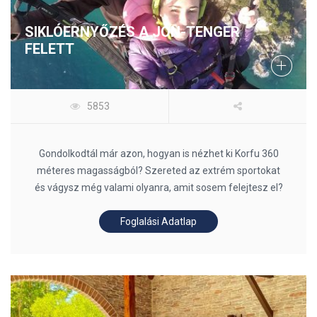
SIKLÓERNYŐZÉS A JÓN-TENGER
FELETT
5853
Gondolkodtál már azon, hogyan is nézhet ki Korfu 360
méteres magasságból? Szereted az extrém sportokat
és vágysz még valami olyanra, amit sosem felejtesz el?
Foglalási Adatlap