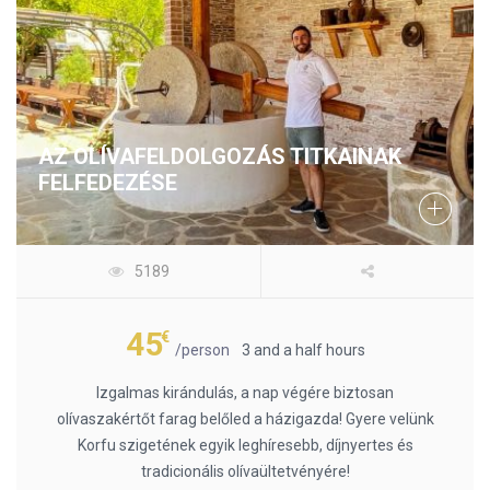
AZ OLÍVAFELDOLGOZÁS TITKAINAK
FELFEDEZÉSE
5189
45
€
/person
3 and a half hours
Izgalmas kirándulás, a nap végére biztosan
olívaszakértőt farag belőled a házigazda! Gyere velünk
Korfu szigetének egyik leghíresebb, díjnyertes és
tradicionális olívaültetvényére!