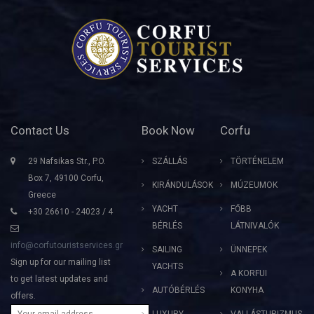
Contact Us
Book Now
Corfu
29 Nafsikas Str., P.O.
SZÁLLÁS
TÖRTÉNELEM
Box 7, 49100 Corfu,
KIRÁNDULÁSOK
MÚZEUMOK
Greece
YACHT
FŐBB
+30 26610 - 24023 / 4
BÉRLÉS
LÁTNIVALÓK
info@corfutouristservices.gr
SAILING
ÜNNEPEK
Sign up for our mailing list
YACHTS
A KORFUI
to get latest updates and
AUTÓBÉRLÉS
KONYHA
offers.
LUXURY
VALLÁSTURIZMUS