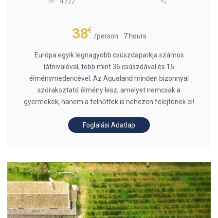
4722
38
€
/person
7 hours
Európa egyik legnagyobb csúszdaparkja számos
látnivalóval, több mint 36 csúszdával és 15
élménymedencével. Az Aqualand minden bizonnyal
szórakoztató élmény lesz, amelyet nemcsak a
gyermekek, hanem a felnőttek is nehezen felejtenek el!
Foglalási Adatlap