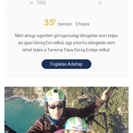
7232
35
€
/person
3 hours
Mint ahogy egyetlen görögországi látogatás sem teljes
az igazi Görög Est nélkül, úgy a korfui látogatás sem
lehet teljes a Taverna Tripa Görög Estéje nélkül.
Foglalási Adatlap