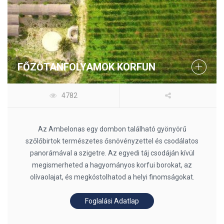
FŐZŐTANFOLYAMOK KORFUN
4782
Az Ambelonas egy dombon található gyönyörű
szőlőbirtok természetes ősnövényzettel és csodálatos
panorámával a szigetre. Az egyedi táj csodáján kívül
megismerheted a hagyományos korfui borokat, az
olívaolajat, és megkóstolhatod a helyi finomságokat.
Foglalási Adatlap